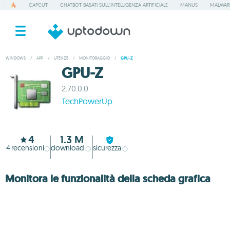
CAPCUT
CHATBOT BASATI SULL'INTELLIGENZA ARTIFICIALE
MANUS
MALWAR
WINDOWS
/
APP
/
UTENZE
/
MONITORAGGIO
/
GPU-Z
GPU-Z
2.70.0.0
TechPowerUp
4
1.3 M
4
recensioni
download
sicurezza
Monitora le funzionalità della scheda grafica