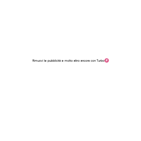
Rimuovi le pubblicità e molto altro ancora con Turbo