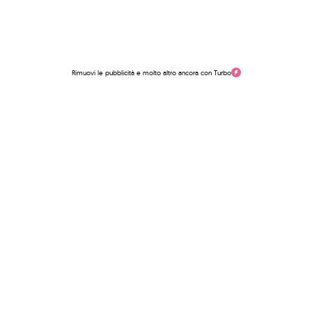
Rimuovi le pubblicità e molto altro ancora con Turbo