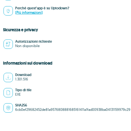
Perché quest’app è su Uptodown?
(Più informazioni)
Sicurezza e privacy
Autorizzazioni richieste
Non disponibile
Informazioni sul download
Download
1.301.516
Tipo di file
EXE
SHA256
6cb0ef29682452de81a9576808881685161411a1fad00938ba04131159979c29